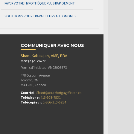
PAYER VOTRE HYPOTHÈQUE PLUS RAPIDEMENT
SOLUTIONS POUR TRAVAILLEURS AUTONOMES
COMMUNIQUER AVEC NOUS
Shant Kaltakjian, AMP, BBA
Mortgage Broker
Permis d’initiateur #M08005573
478 Cosburn Avenue
Toronto, ON
M4J 2N5, Canada
Courriel:
Shant@YourMortgageWatch.ca
Téléphone:
416-908-7531
Télécopieur:
1-866-310-6754