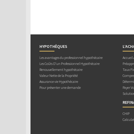
HYPOTHÈQUES
L’ACH
Les avantages du professionnel hypothécaire
Accueil
Les Coûts D’un Professionnel Hypothécaire
Préappr
Renouvellement hypothécaire
Taux Fix
Valeur Nette de la Propriété
Compren
Assurance vie Hypothécaire
Détermi
Pour présenter une demande
Payer V
Solutio
REFI
CHIP
Calcula