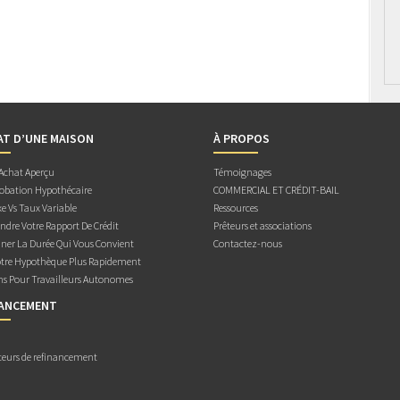
AT D’UNE MAISON
À PROPOS
 Achat Aperçu
Témoignages
obation Hypothécaire
COMMERCIAL ET CRÉDIT-BAIL
e Vs Taux Variable
Ressources
dre Votre Rapport De Crédit
Prêteurs et associations
ner La Durée Qui Vous Convient
Contactez-nous
otre Hypothèque Plus Rapidement
ns Pour Travailleurs Autonomes
NANCEMENT
teurs de refinancement