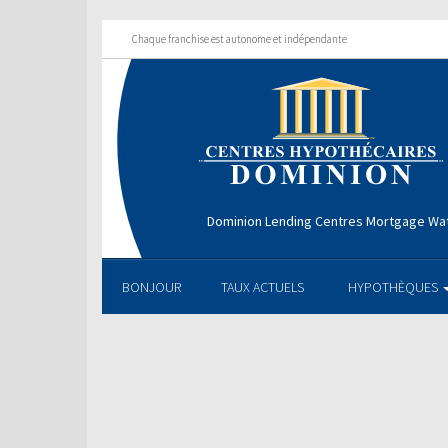
Chaque franchise est autonome et indépendante
Dominion Lending Centres Mortgage Wa
BONJOUR
TAUX ACTUELS
HYPOTHÈQUES