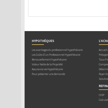
HYPOTHÈQUES
L’ACH
Les avantages du professionnel hypothécaire
Accueil
Les Coûts D’un Professionnel Hypothécaire
Préappr
Renouvellement hypothécaire
Taux Fix
Valeur Nette de la Propriété
Compren
Assurance vie Hypothécaire
Détermi
Pour présenter une demande
Payer V
Solutio
REFI
CHIP
Calcula