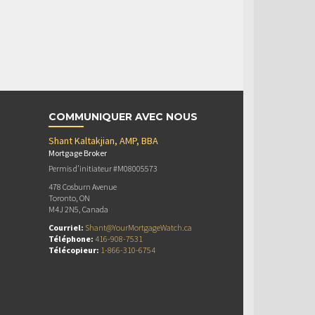
COMMUNIQUER AVEC NOUS
Shant Kaltakjian, AMP, BBA
Mortgage Broker
Permis d’initiateur #M08005573
478 Cosburn Avenue
Toronto, ON
M4J 2N5, Canada
Courriel:
Shant@YourMortgageWatch.ca
Téléphone:
416-908-7531
Télécopieur:
1-866-310-6754