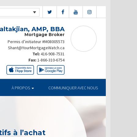
altakjian, AMP, BBA
Mortgage Broker
Permis d’initiateur #M08005573
Shant@YourMortgageWatch.ca
Tel:
416-908-7531
Fax:
1-866-310-6754
À PROPOS
COMMUNIQUER AVEC NOUS
ifs à l’achat