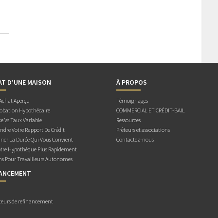
AT D’UNE MAISON
À PROPOS
 Achat Aperçu
Témoignages
obation Hypothécaire
COMMERCIAL ET CRÉDIT-BAIL
e Vs Taux Variable
Ressources
dre Votre Rapport De Crédit
Prêteurs et associations
ner La Durée Qui Vous Convient
Contactez-nous
otre Hypothèque Plus Rapidement
ns Pour Travailleurs Autonomes
NANCEMENT
teurs de refinancement