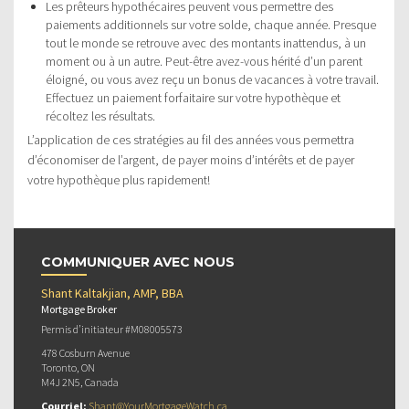
Les prêteurs hypothécaires peuvent vous permettre des
paiements additionnels sur votre solde, chaque année. Presque
tout le monde se retrouve avec des montants inattendus, à un
moment ou à un autre. Peut-être avez-vous hérité d’un parent
éloigné, ou vous avez reçu un bonus de vacances à votre travail.
Effectuez un paiement forfaitaire sur votre hypothèque et
récoltez les résultats.
L’application de ces stratégies au fil des années vous permettra
d’économiser de l’argent, de payer moins d’intérêts et de payer
votre hypothèque plus rapidement!
COMMUNIQUER AVEC NOUS
Shant Kaltakjian, AMP, BBA
Mortgage Broker
Permis d’initiateur #M08005573
478 Cosburn Avenue
Toronto, ON
M4J 2N5, Canada
Courriel:
Shant@YourMortgageWatch.ca