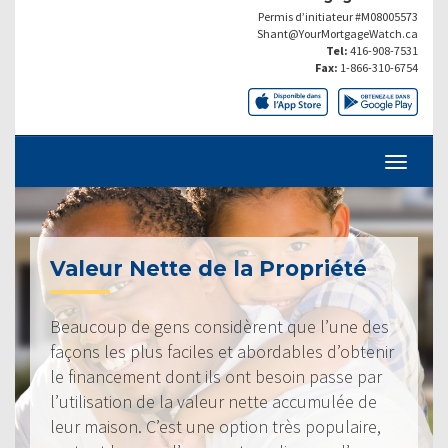
Permis d’initiateur #M08005573
Shant@YourMortgageWatch.ca
Tel:
416-908-7531
Fax:
1-866-310-6754
Valeur Nette de la Propriété
Beaucoup de gens considèrent que l’une des
façons les plus faciles et abordables d’obtenir
le financement dont ils ont besoin passe par
l’utilisation de la valeur nette accumulée de
leur maison. C’est une option très populaire,